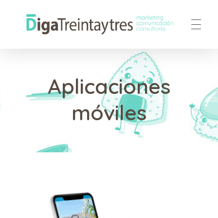
DigaTreintaytres
Agencia de Marketing, Comunicación y Consultoría web
Aplicaciones
móviles