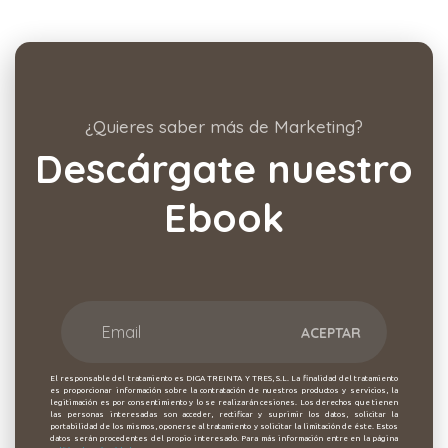
¿Quieres saber más de Marketing?
Descárgate nuestro
Ebook
El responsable del tratamiento es DIGA TREINTA Y TRES, S.L. La finalidad del tratamiento
es proporcionar información sobre la contratación de nuestros productos y servicios, la
legitimación es por consentimiento y lo se realizarán cesiones. Los derechos que tienen
las personas interesadas son acceder, rectificar y suprimir los datos, solicitar la
portabilidad de los mismos, oponerse al tratamiento y solicitar la limitación de éste. Estos
datos serán procedentes del propio interesado. Para más información entre en la página